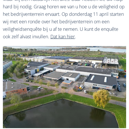
hard bij nodig. Graag horen we van u hoe u de veiligheid op
het bedrijventerrein ervaart. Op donderdag 11 april starten
wij met een ronde over het bedrijventerrein om een
veiligheidsenquête bij u af te nemen. U kunt de enquête
ook zelf alvast invullen.
Dat kan hier
.